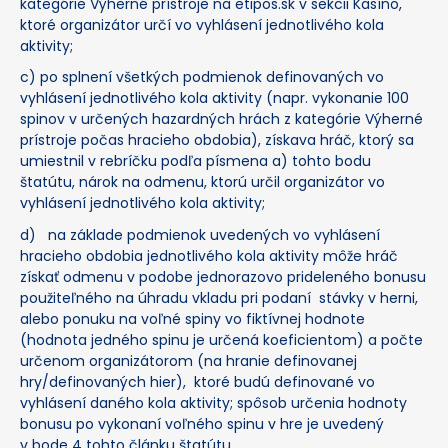
kategórie Výherné prístroje na etipos.sk v sekcii Kasíno,
ktoré organizátor určí vo vyhlásení jednotlivého kola
aktivity;
c) po splnení všetkých podmienok definovaných vo
vyhlásení jednotlivého kola aktivity (napr. vykonanie 100
spinov v určených hazardných hrách z kategórie Výherné
prístroje počas hracieho obdobia), získava hráč, ktorý sa
umiestnil v rebríčku podľa písmena a) tohto bodu
štatútu, nárok na odmenu, ktorú určil organizátor vo
vyhlásení jednotlivého kola aktivity;
d) na základe podmienok uvedených vo vyhlásení
hracieho obdobia jednotlivého kola aktivity môže hráč
získať odmenu v podobe jednorazovo prideleného bonusu
použiteľného na úhradu vkladu pri podaní stávky v herni,
alebo ponuku na voľné spiny vo fiktívnej hodnote
(hodnota jedného spinu je určená koeficientom) a počte
určenom organizátorom (na hranie definovanej
hry/definovaných hier), ktoré budú definované vo
vyhlásení daného kola aktivity; spôsob určenia hodnoty
bonusu po vykonaní voľného spinu v hre je uvedený
v bode 4 tohto článku štatútu