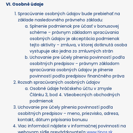
VI. Osobné údaje
Spracúvanie osobných údajov bude prebiehať na
základe nasledovného právneho základu:
Splnenie podmienok pre účasť v bonusovej
schéme – právnym základom spracúvania
osobných údajov je akceptácia podmienok
tejto aktivity – zmluva, v ktorej dotknutá osoba
vystupuje ako jedna zo zmluvných strán
Uchovanie pre účely plnenia povinností podľa
osobitných predpisov – právnym základom
spracúvania osobných údajov je plnenie
povinností podľa predpisov finančného práva
Rozsah spracúvaných osobných údajov
Osobné údaje hráčskeho účtu v zmysle
Článku 3, bod 4. Všeobecných obchodných
podmienok
Uchovanie pre účely plnenia povinností podľa
osobitných predpisov – meno, priezvisko, adresa,
kontakt, dátum pripísania bonusu
Viac informácií nájdete v informačnej povinnosti na
webovom sídle prevádzkovateľa
www.tipos.sk
,