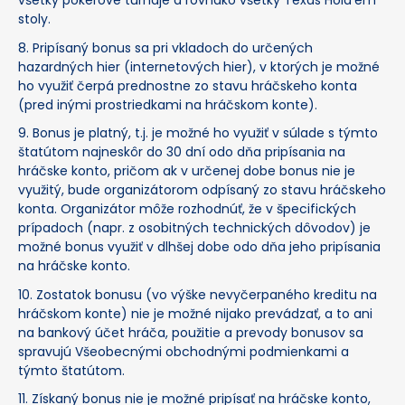
všetky pokerové turnaje a rovnako všetky Texas Hold’em
stoly.
8. Pripísaný bonus sa pri vkladoch do určených
hazardných hier (internetových hier), v ktorých je možné
ho využiť čerpá prednostne zo stavu hráčskeho konta
(pred inými prostriedkami na hráčskom konte).
9. Bonus je platný, t.j. je možné ho využiť v súlade s týmto
štatútom najneskôr do 30 dní odo dňa pripísania na
hráčske konto, pričom ak v určenej dobe bonus nie je
využitý, bude organizátorom odpísaný zo stavu hráčskeho
konta. Organizátor môže rozhodnúť, že v špecifických
prípadoch (napr. z osobitných technických dôvodov) je
možné bonus využiť v dlhšej dobe odo dňa jeho pripísania
na hráčske konto.
10. Zostatok bonusu (vo výške nevyčerpaného kreditu na
hráčskom konte) nie je možné nijako prevádzať, a to ani
na bankový účet hráča, použitie a prevody bonusov sa
spravujú Všeobecnými obchodnými podmienkami a
týmto štatútom.
11. Získaný bonus nie je možné pripísať na hráčske konto,