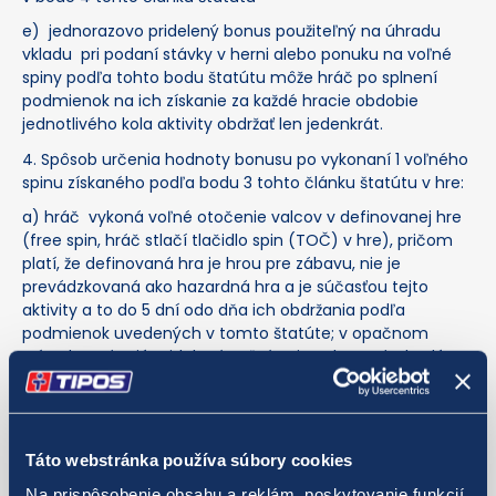
e) jednorazovo pridelený bonus použiteľný na úhradu
vkladu pri podaní stávky v herni alebo ponuku na voľné
spiny podľa tohto bodu štatútu môže hráč po splnení
podmienok na ich získanie za každé hracie obdobie
jednotlivého kola aktivity obdržať len jedenkrát.
4. Spôsob určenia hodnoty bonusu po vykonaní 1 voľného
spinu získaného podľa bodu 3 tohto článku štatútu v hre:
a) hráč vykoná voľné otočenie valcov v definovanej hre
(free spin, hráč stlačí tlačidlo spin (TOČ) v hre), pričom
platí, že definovaná hra je hrou pre zábavu, nie je
prevádzkovaná ako hazardná hra a je súčasťou tejto
aktivity a to do 5 dní odo dňa ich obdržania podľa
podmienok uvedených v tomto štatúte; v opačnom
prípade strácajú pridelené voľné spiny platnosť a budú
hráčovi odpísané z jeho hráčskeho konta. Definovaná hra
je dostupná na www.tipos.sk v sekcii eTIPOS.sk, je určená
vo vyhlásení kola aktivity a zapojiť sa do nej môže hráč
využitím určeného počtu voľných spinov v súlade
Táto webstránka používa súbory cookies
s podmienkami určenými týmto štatútom (a ktorých
Na prispôsobenie obsahu a reklám, poskytovanie funkcií