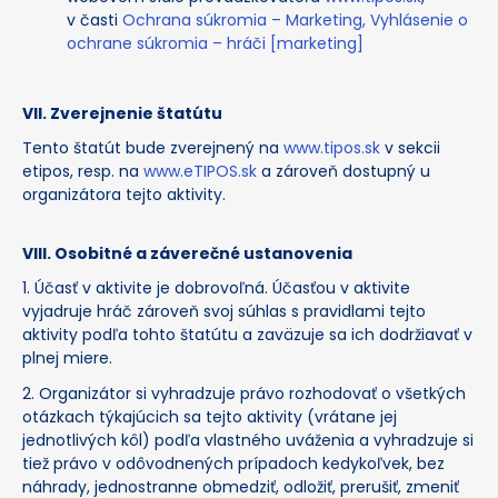
v časti
Ochrana súkromia – Marketing, Vyhlásenie o
ochrane súkromia – hráči [marketing]
VII. Zverejnenie štatútu
Tento štatút bude zverejnený na
www.tipos.sk
v sekcii
etipos, resp. na
www.eTIPOS.sk
a zároveň dostupný u
organizátora tejto aktivity.
VIII. Osobitné a záverečné ustanovenia
1. Účasť v aktivite je dobrovoľná. Účasťou v aktivite
vyjadruje hráč zároveň svoj súhlas s pravidlami tejto
aktivity podľa tohto štatútu a zaväzuje sa ich dodržiavať v
plnej miere.
2. Organizátor si vyhradzuje právo rozhodovať o všetkých
otázkach týkajúcich sa tejto aktivity (vrátane jej
jednotlivých kôl) podľa vlastného uváženia a vyhradzuje si
tiež právo v odôvodnených prípadoch kedykoľvek, bez
náhrady, jednostranne obmedziť, odložiť, prerušiť, zmeniť