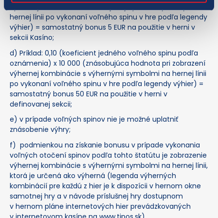
výhernej kombinácie obsahujúcej výherné symboly na
hernej línii po vykonaní voľného spinu v hre podľa legendy
výhier) = samostatný bonus 5 EUR na použitie v herni v
sekcii Kasíno;
d) Príklad: 0,10 (koeficient jedného voľného spinu podľa
oznámenia) x 10 000 (znásobujúca hodnota pri zobrazení
výhernej kombinácie s výhernými symbolmi na hernej línii
po vykonaní voľného spinu v hre podľa legendy výhier) =
samostatný bonus 50 EUR na použitie v herni v
definovanej sekcii;
e) v prípade voľných spinov nie je možné uplatniť
znásobenie výhry;
f) podmienkou na získanie bonusu v prípade vykonania
voľných otočení spinov podľa tohto štatútu je zobrazenie
výhernej kombinácie s výhernými symbolmi na hernej línii,
ktorá je určená ako výherná (legenda výherných
kombinácií pre každú z hier je k dispozícii v hernom okne
samotnej hry a v návode príslušnej hry dostupnom
v hernom pláne internetových hier prevádzkovaných
v internetovom kasíne na www.tipos.sk).