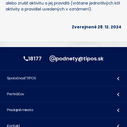
alebo zrušiť aktivitu a jej pravidlá (vrátane jednotlivých kôl
aktivity a pravidiel uvedených v oznámení).
Zverejnené 28. 12. 2024
18177
podnety@tipos.sk
Spoločnosť TIPOS
Pre hráčov
Predajné miesta
Kontakt