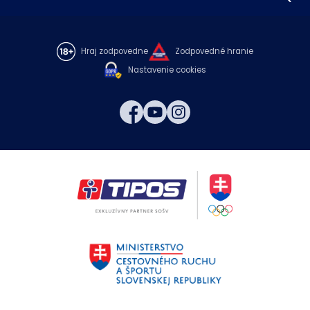
Hraj zodpovedne
Zodpovedné hranie
Nastavenie cookies