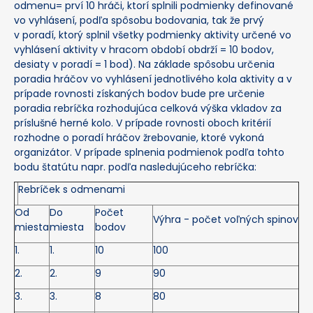
odmenu= prví 10 hráči, ktorí splnili podmienky definované
vo vyhlásení, podľa spôsobu bodovania, tak že prvý
v poradí, ktorý splnil všetky podmienky aktivity určené vo
vyhlásení aktivity v hracom období obdrží = 10 bodov,
desiaty v poradí = 1 bod). Na základe spôsobu určenia
poradia hráčov vo vyhlásení jednotlivého kola aktivity a v
prípade rovnosti získaných bodov bude pre určenie
poradia rebríčka rozhodujúca celková výška vkladov za
príslušné herné kolo. V prípade rovnosti oboch kritérií
rozhodne o poradí hráčov žrebovanie, ktoré vykoná
organizátor. V prípade splnenia podmienok podľa tohto
bodu štatútu napr. podľa nasledujúceho rebríčka:
Rebríček s odmenami
Od
Do
Počet
Výhra - počet voľných spinov
miesta
miesta
bodov
1.
1.
10
100
2.
2.
9
90
3.
3.
8
80