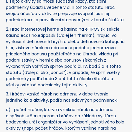
1. Tejto aktivity sa môže zúčastniť každý, kto splní
podmienky účasti uvedené v čl. II tohto štatútu. Hráč
svojou účasťou v aktivite prejavuje svoj súhlas s jej
podmienkami a pravidlami stanovenými v tomto štatúte.
2. Hráč internetovej herne a kasína na eTIPOS.sk, sekcie
Kasíno ecasino.etipos.sk (ďalej len “herňa”), hrajúci vo
vyhlásení definované hry/hru alebo definovanú kategóriu
hier, získava nárok na odmenu v podobe jednorazovo
prideleného bonusu použiteľného na úhradu vkladu pri
podaní stávky v herni alebo bonusov získaných z
vykonaných voľných spinov podľa čl. IV. bod 3 a 4 tohto
štatútu (ďalej aj ako „bonus“); v prípade, že splní všetky
podmienky podľa bodu 3 a 4 tohto článku štatútu a
všetky ostatné podmienky tejto aktivity.
3. Hráčovi vzniká nárok na odmenu v dobe trvania
jedného kola aktivity, podľa nasledovných podmienok:
a) počet hráčov, ktorým vznikne nárok na odmenu
a spôsob určenia poradia hráčov na základe systému
bodovania určí organizátor vo vyhlásení jednotlivého kola
aktivity (napr. počet hráčov, ktorým vznikne nárok na