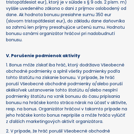
tristopäťdesiat eur), ktorý je v súlade s § 9 ods. 2 písm. m)
vyššie uvedeného zákona o dani z príjmov oslobodený od
dane. Ak hodnota bonusu presiahne sumu 350 eur
(slovom tristopäťdesiat eur), do základu dane daňovníka
sa zahrnú len príjmy presahujúce určenú sumu. Hodnotu
bonusu oznámi organizátor hráčovi pri nadobudnutí
bonusu.
V. Porušenie podmienok aktivity
1. Bonus môže získať iba hráč, ktorý dodržiava Všeobecné
obchodné podmienky a splnil všetky podmienky podľa
tohto štatútu na získanie bonusu. V prípade, že hráč
poruší Všeobecné obchodné podmienky a/alebo poruší
akékoľvek ustanovenie tohto štatútu a/alebo nesplní
podmienky štatútu na vznik bonusu do času pripísania
bonusu na hráčske konto stráca nárok na účasť v aktivite,
resp. na bonus. Organizátor hráčovi v takomto prípade na
jeho hráčske konto bonus nepripíše a môže hráča vylúčiť
z ďalších marketingových aktivít organizátora.
2. V prípade, že hráč porušil Všeobecné obchodné