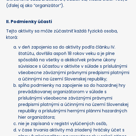
(ďalej aj ako “organizátor“).
II
. Podmienky účasti
Tejto aktivity sa môže zúčastniť každá fyzická osoba,
ktorá:
v deň zapojenia sa do aktivity podľa článku IV.
štatútu, dovŕšila aspoň 18 rokov veku a je plne
spôsobilá na všetky a akékoľvek právne úkony
súvisiace s účasťou v aktivite v súlade s príslušnými
všeobecne záväznými právnymi predpismi platnými
a účinnými na území Slovenskej republiky;
spĺňa podmienky na zapojenie sa do hazardnej hry
prevádzkovanej organizátorom v súlade s
príslušnými všeobecne záväznými právnymi
predpismi platnými a účinnými na území Slovenskej
republiky a príslušnými hernými plánmi hazardných
hier organizátora;
nie je zapísaná v registri vylúčených osôb,
v čase trvania aktivity má zriadený hráčsky účet s