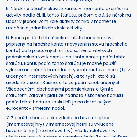
5. Nárok na účasť v aktivite zaniká v momente ukončenia
aktivity podľa čl. III. tohto štatútu, pričom platí, že nárok na
účasť v jednotlivom kole aktivity zaniká v momente
ukončenia jednotlivého kola aktivity.
6. Bonus podľa tohto článku štatútu bude hráčovi
pripísaný na hráčske konto (navýšením stavu hráčskeho
konta) do 5 pracovných dní od splnenia všetkých
podmienok na vznik nároku na tento bonus podľa tohto
štatútu. Bonus podľa tohto štatútu je možné použiť
výlučne na určené hazardné hry v internetovej herni (t.j. v
určených internetových hrách), a to tých, ktoré sú
uvedené v sekcii Kasíno, a to za podmienok určených
Všeobecnými obchodnými podmienkami a týmto
štatútom. Zároveň platí, že hodnota získaného bonusu
podľa tohto bodu sa zaokrúhľuje na desať celých
eurocentov smerom nadol.
7. Z použitia bonusu ako vkladu do hazardnej hry
(internetovej hry) v internetovej herni sú vylúčené
hazardné hry (internetové hry): všetky ruletové hry,