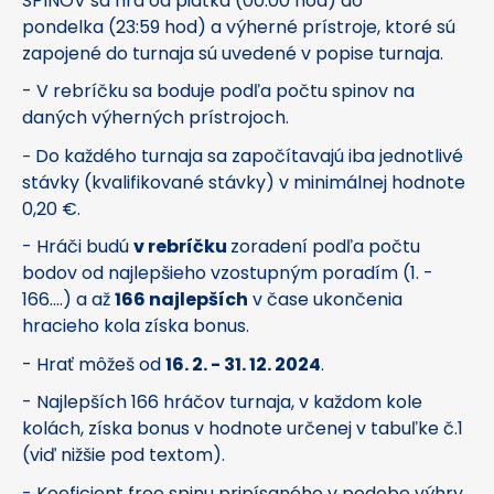
SPINOV sa hrá od piatka (00:00 hod) do
pondelka (23:59 hod) a výherné prístroje, ktoré sú
zapojené do turnaja sú uvedené v popise turnaja.
- V rebríčku sa boduje podľa počtu spinov na
daných výherných prístrojoch.
Do každého turnaja sa započítavajú iba jednotlivé
-
stávky (kvalifikované stávky) v minimálnej hodnote
0,20 €.
- Hráči budú
v rebríčku
zoradení podľa počtu
bodov od najlepšieho vzostupným poradím (1. -
166....) a až
166 najlepších
v čase ukončenia
hracieho kola získa bonus.
- Hrať môžeš od
16. 2. - 31. 12. 2024
.
- Najlepších 166 hráčov turnaja, v každom kole
kolách, získa bonus v hodnote určenej v tabuľke č.1
(viď nižšie pod textom).
- Koeficient
free spinu pripísaného v podobe výhry