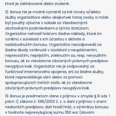
ktoré je zablokované alebo zrušené.
12. Bonus nie je možné vymeniť za iné tovary a/alebo
služby organizátora alebo akejkoľvek tretej osoby a môže
byť použitý výlučne v súlade so Všeobecnými
obchodnými podmienkami a týmto štatútom.
Organizátor nehradí hráčom žiadne náklady, ktoré im
vzniknú v súvislosti s ich účasťou v aktivite a
nadobudnutím bonusu. Organizátor nezodpovedá za
žiadne škody vzniknuté v súvislosti s neuplatnením,
neprevzatím, neprijatím, zrieknutím sa, resp. nevyužitím
bonusu, ak zo všeobecne záväzných právnych predpisov
nevyplýva inak. Organizátor nie je zodpovedný za
funkčnosť internetového spojenia, ani za žiadne služby,
ktoré neprevádzkuje sám alebo za pomoci
spolupracujúcich tretích osôb, ak zo všeobecne
záväzných právnych predpisov nevyplýva inak.
13. Bonus je predmetom dane z príjmov v zmysle § 8 ods. 1
písm. i) zákona č. 595/2003 Z. z. o dani z príjmov v znení
neskorších predpisov; daň hradí hráč, s výnimkou bonusu
v hodnote neprevyšujúcej sumu 350 eur (slovom