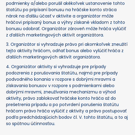
podmienky a/alebo porušil akékoľvek ustanovenie tohto
štatútu po pripísaní bonusu na hráčske konto stráca
nárok na ďalšiu účasť v aktivite a organizátor môže
hráčovi pripísaný bonus a výhry získané vkladom z tohto
bonusu odobrať. Organizátor zároveň môže hráča vylúčiť
z ďalších marketingových aktivít organizátora.
3. Organizátor si vyhradzuje právo pri akomkoľvek zneužití
tejto aktivity hráčom, odňať bonus alebo vylúčiť hráča z
ďalších marketingových aktivít organizátora.
4. Organizátor aktivity si vyhradzuje pre prípady
podozrenia z porušovania štatútu, najmä pre prípady
podvodného konania v rozpore s dobrými mravmi a
získavania bonusov v rozpore s podmienkami alebo
dobrými mravmi, zneužívania mechanizmu a výhod
aktivity, právo zablokovať hráčske konto hráča až do
prešetrenia prípadu a po potvrdení porušenia štatútu
hráčom právo hráča vylúčiť z aktivity a právo postupovať
podľa predchádzajúcich bodov čl. V. tohto štatútu, a to aj
so spätnou účinnosťou.