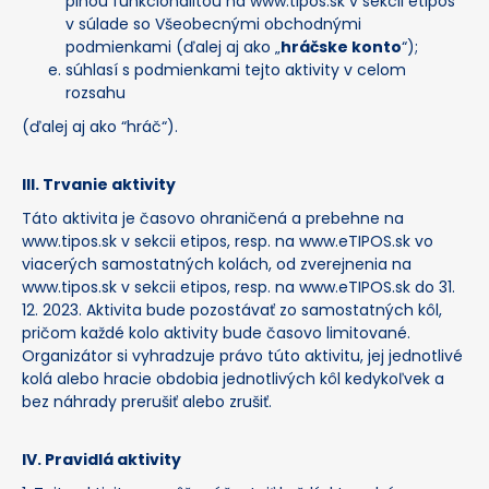
plnou funkcionalitou na www.tipos.sk v sekcii etipos
v súlade so Všeobecnými obchodnými
podmienkami (ďalej aj ako „
hráčske konto
“);
súhlasí s podmienkami tejto aktivity v celom
rozsahu
(ďalej aj ako “hráč“).
III. Trvanie aktivity
Táto aktivita je časovo ohraničená a prebehne na
www.tipos.sk v sekcii etipos, resp. na www.eTIPOS.sk vo
viacerých samostatných kolách, od zverejnenia na
www.tipos.sk v sekcii etipos, resp. na www.eTIPOS.sk do 31.
12. 2023. Aktivita bude pozostávať zo samostatných kôl,
pričom každé kolo aktivity bude časovo limitované.
Organizátor si vyhradzuje právo túto aktivitu, jej jednotlivé
kolá alebo hracie obdobia jednotlivých kôl kedykoľvek a
bez náhrady prerušiť alebo zrušiť.
IV. Pravidlá aktivity