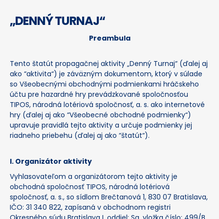
„DENNÝ TURNAJ“
Preambula
Tento štatút propagačnej aktivity „Denný Turnaj“ (ďalej aj
ako “aktivita“) je záväzným dokumentom, ktorý v súlade
so Všeobecnými obchodnými podmienkami hráčskeho
účtu pre hazardné hry prevádzkované spoločnosťou
TIPOS, národná lotériová spoločnosť, a. s. ako internetové
hry (ďalej aj ako “Všeobecné obchodné podmienky“)
upravuje pravidlá tejto aktivity a určuje podmienky jej
riadneho priebehu (ďalej aj ako “štatút“).
I. Organizátor aktivity
Vyhlasovateľom a organizátorom tejto aktivity je
obchodná spoločnosť TIPOS, národná lotériová
spoločnosť, a. s., so sídlom Brečtanová 1, 830 07 Bratislava,
IČO: 31 340 822, zapísaná v obchodnom registri
Okresného súdu Bratislava I, oddiel: Sa, vložka číslo: 499/B