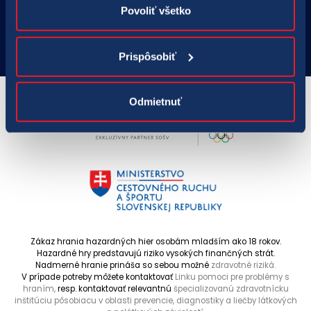
Povoliť všetko
Prispôsobiť
Odmietnuť
Zákaz hrania hazardných hier osobám mladším ako 18 rokov.
Hazardné hry predstavujú riziko vysokých finančných strát.
Nadmerné hranie prináša so sebou možné
zdravotné riziká.
V prípade potreby môžete kontaktovať
Linku pomoci pre problémy s
hraním,
resp. kontaktovať relevantnú
špecializovanú zdravotnícku
inštitúciu pôsobiacu v oblasti prevencie, diagnostiky a liečby látkových