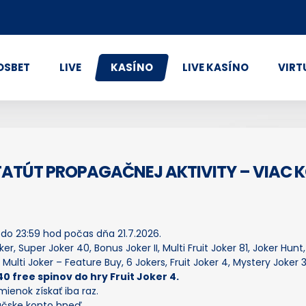
OSBET
LIVE
KASÍNO
LIVE KASÍNO
VIRT
TATÚT PROPAGAČNEJ AKTIVITY – VIAC K
d do 23:59 hod počas dňa 21.7.2026.
er, Super Joker 40, Bonus Joker II, Multi Fruit Joker 81, Joker Hunt, 
, Multi Joker – Feature Buy, 6 Jokers, Fruit Joker 4, Mystery Joker 
40 free spinov do hry Fruit Joker 4.
ienok získať iba raz.
ráčske konto hneď.