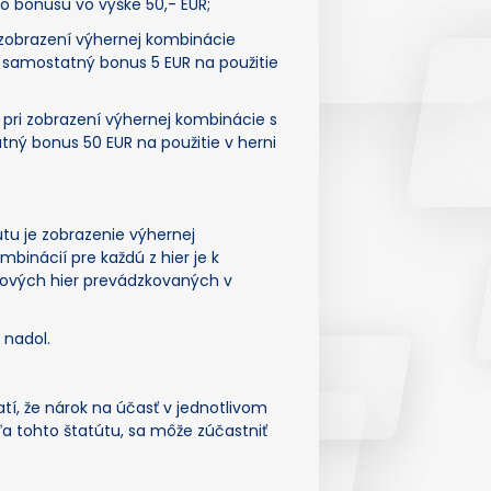
ho bonusu vo výške 50,- EUR;
 zobrazení výhernej kombinácie
= samostatný bonus 5 EUR na použitie
pri zobrazení výhernej kombinácie s
tný bonus 50 EUR na použitie v herni
tu je zobrazenie výhernej
binácií pre každú z hier je k
tových hier prevádzkovaných v
 nadol.
atí, že nárok na účasť v jednotlivom
ľa tohto štatútu, sa môže zúčastniť