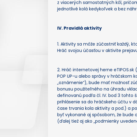
z viacerých samostatných kôl, pričom 
jednotlivé kolá kedykoľvek a bez náhra
IV. Pravidlá aktivity
1. Aktivity sa môže zúčastniť každý, k
Hráč svojou účasťou v aktivite preja
2. Hráč internetovej herne eTIPOS.sk 
POP UP-u alebo správy v hráčskom ko
„oznámenie“), bude mať možnosť zúčas
bonusu použiteľného na úhradu vklad
definovanú podľa čl. IV. bod 3 tohto 
prihlásenie sa do hráčskeho účtu v 
čase trvania kola aktivity a pod.) a
byť vykonané aj spôsobom, že bude ob
(ďalej tiež aj ako „podmienky uvede