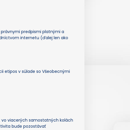
 právnymi predpismi platnými a
níctvom internetu (ďalej len ako
kcii etipos v súlade so Všeobecnými
k
vo viacerých samostatných kolách
Aktivita bude pozostávať