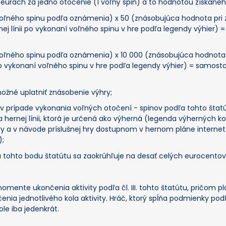
 v eurách za jedno otočenie (1 voľný spin) a to hodnotou získané
o voľného spinu podľa oznámenia) x 50 (znásobujúca hodnota pri
j línii po vykonaní voľného spinu v hre podľa legendy výhier) 
 voľného spinu podľa oznámenia) x 10 000 (znásobujúca hodnota 
o vykonaní voľného spinu v hre podľa legendy výhier) = samosta
ožné uplatniť znásobenie výhry;
prípade vykonania voľných otočení - spinov podľa tohto štatú
ernej línii, ktorá je určená ako výherná (legenda výherných kom
ry a v návode príslušnej hry dostupnom v hernom pláne interne
);
tohto bodu štatútu sa zaokrúhľuje na desať celých eurocentov
momente ukončenia aktivity podľa čl. III. tohto štatútu, pričom pl
enia jednotlivého kola aktivity. Hráč, ktorý spĺňa podmienky pod
le iba jedenkrát.