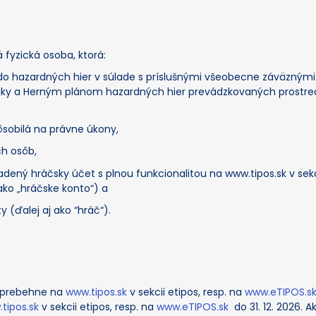
 fyzická osoba, ktorá:
do hazardných hier v súlade s príslušnými všeobecne záväznými
iky a Herným plánom hazardných hier prevádzkovaných prostred
pôsobilá na právne úkony,
ch osôb,
riadený hráčsky účet s plnou funkcionalitou na www.tipos.sk v se
ko „hráčske konto“) a
y (ďalej aj ako “hráč“).
a prebehne na
www.tipos.sk
v sekcii etipos, resp. na
www.eTIPOS.s
tipos.sk
v sekcii etipos, resp. na
www.eTIPOS.sk
do 31. 12. 2026. 