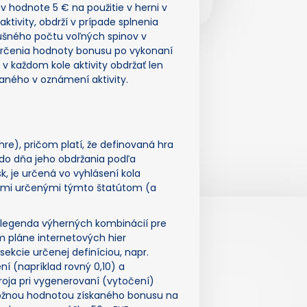
 hodnote 5 € na použitie v herni v
tivity, obdrží v prípade splnenia
ušného počtu voľných spinov v
 určenia hodnoty bonusu po vykonaní
v každom kole aktivity obdržať len
aného v oznámení aktivity.
hre), pričom platí, že definovaná hra
 odo dňa jeho obdržania podľa
, je určená vo vyhlásení kola
kami určenými týmto štatútom (a
 (legenda výherných kombinácií pre
m pláne internetových hier
ekcie určenej definíciou, napr.
í (napríklad rovný 0,10) a
ja pri vygenerovaní (vytočení)
možnou hodnotou získaného bonusu na