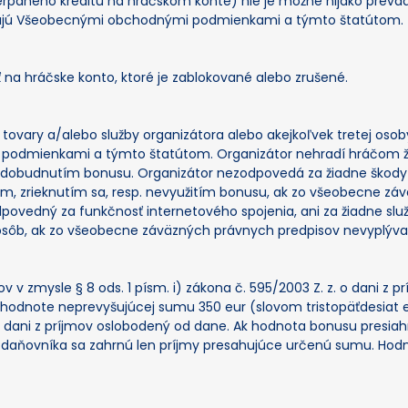
rpaného kreditu na hráčskom konte) nie je možné nijako prevád
avujú Všeobecnými obchodnými podmienkami a týmto štatútom.
ať na hráčske konto, ktoré je zablokované alebo zrušené.
 tovary a/alebo služby organizátora alebo akejkoľvek tretej oso
odmienkami a týmto štatútom. Organizátor nehradí hráčom žia
a nadobudnutím bonusu. Organizátor nezodpovedá za žiadne škody v
ím, zrieknutím sa, resp. nevyužitím bonusu, ak zo všeobecne z
odpovedný za funkčnosť internetového spojenia, ani za žiadne sl
osôb, ak zo všeobecne záväzných právnych predpisov nevyplýva 
 v zmysle § 8 ods. 1 písm. i) zákona č. 595/2003 Z. z. o dani z p
hodnote neprevyšujúcej sumu 350 eur (slovom tristopäťdesiat eur)
 dani z príjmov oslobodený od dane. Ak hodnota bonusu presia
ne daňovníka sa zahrnú len príjmy presahujúce určenú sumu. Ho