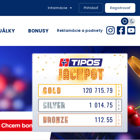
Informácie
Prihlásiť
Registrovať
UÁLKY
BONUSY
Reklamácie a podnety