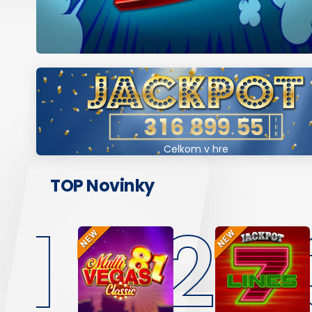
Celkom v hre
TOP Novinky
1
2